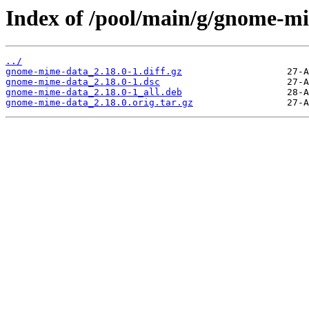
Index of /pool/main/g/gnome-m
../
gnome-mime-data_2.18.0-1.diff.gz
gnome-mime-data_2.18.0-1.dsc
gnome-mime-data_2.18.0-1_all.deb
gnome-mime-data_2.18.0.orig.tar.gz