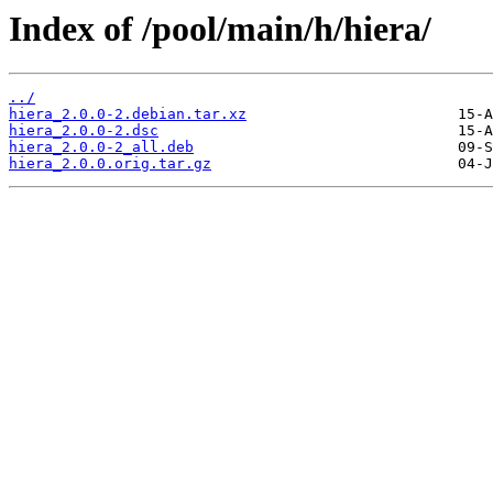
Index of /pool/main/h/hiera/
../
hiera_2.0.0-2.debian.tar.xz
hiera_2.0.0-2.dsc
hiera_2.0.0-2_all.deb
hiera_2.0.0.orig.tar.gz