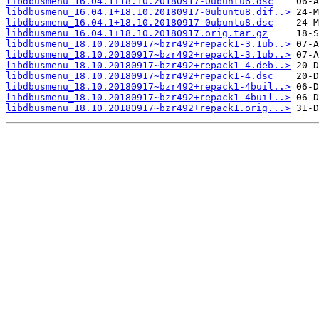
libdbusmenu_16.04.1+18.10.20180917-0ubuntu6.dsc
libdbusmenu_16.04.1+18.10.20180917-0ubuntu8.dif..>
libdbusmenu_16.04.1+18.10.20180917-0ubuntu8.dsc
libdbusmenu_16.04.1+18.10.20180917.orig.tar.gz
libdbusmenu_18.10.20180917~bzr492+repack1-3.1ub..>
libdbusmenu_18.10.20180917~bzr492+repack1-3.1ub..>
libdbusmenu_18.10.20180917~bzr492+repack1-4.deb..>
libdbusmenu_18.10.20180917~bzr492+repack1-4.dsc
libdbusmenu_18.10.20180917~bzr492+repack1-4buil..>
libdbusmenu_18.10.20180917~bzr492+repack1-4buil..>
libdbusmenu_18.10.20180917~bzr492+repack1.orig...>