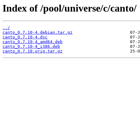
Index of /pool/universe/c/canto/
../
canto_0.7.10-4.debian.tar.gz
canto_0.7.10-4.dsc
canto_0.7.10-4_amd64.deb
canto_0.7.10-4_i386.deb
canto_0.7.10.orig.tar.gz