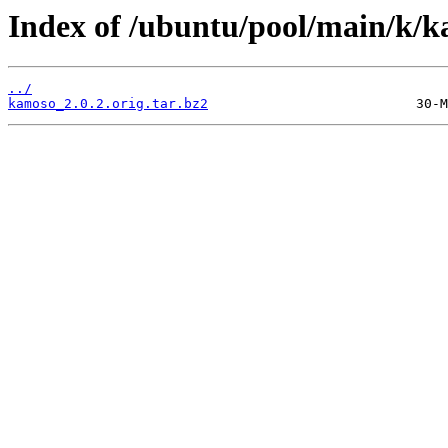
Index of /ubuntu/pool/main/k/k
../
kamoso_2.0.2.orig.tar.bz2