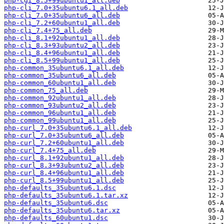
php-cgi_8.5+99ubuntu1_all.deb
php-cli_7.0+35ubuntu6.1_all.deb
php-cli_7.0+35ubuntu6_all.deb
php-cli_7.2+60ubuntu1_all.deb
php-cli_7.4+75_all.deb
php-cli_8.1+92ubuntu1_all.deb
php-cli_8.3+93ubuntu2_all.deb
php-cli_8.4+96ubuntu1_all.deb
php-cli_8.5+99ubuntu1_all.deb
php-common_35ubuntu6.1_all.deb
php-common_35ubuntu6_all.deb
php-common_60ubuntu1_all.deb
php-common_75_all.deb
php-common_92ubuntu1_all.deb
php-common_93ubuntu2_all.deb
php-common_96ubuntu1_all.deb
php-common_99ubuntu1_all.deb
php-curl_7.0+35ubuntu6.1_all.deb
php-curl_7.0+35ubuntu6_all.deb
php-curl_7.2+60ubuntu1_all.deb
php-curl_7.4+75_all.deb
php-curl_8.1+92ubuntu1_all.deb
php-curl_8.3+93ubuntu2_all.deb
php-curl_8.4+96ubuntu1_all.deb
php-curl_8.5+99ubuntu1_all.deb
php-defaults_35ubuntu6.1.dsc
php-defaults_35ubuntu6.1.tar.xz
php-defaults_35ubuntu6.dsc
php-defaults_35ubuntu6.tar.xz
php-defaults_60ubuntu1.dsc