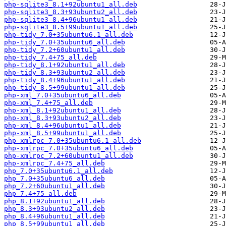
php-sqlite3_8.1+92ubuntu1_all.deb
php-sqlite3_8.3+93ubuntu2_all.deb
php-sqlite3_8.4+96ubuntu1_all.deb
php-sqlite3_8.5+99ubuntu1_all.deb
php-tidy_7.0+35ubuntu6.1_all.deb
php-tidy_7.0+35ubuntu6_all.deb
php-tidy_7.2+60ubuntu1_all.deb
php-tidy_7.4+75_all.deb
php-tidy_8.1+92ubuntu1_all.deb
php-tidy_8.3+93ubuntu2_all.deb
php-tidy_8.4+96ubuntu1_all.deb
php-tidy_8.5+99ubuntu1_all.deb
php-xml_7.0+35ubuntu6_all.deb
php-xml_7.4+75_all.deb
php-xml_8.1+92ubuntu1_all.deb
php-xml_8.3+93ubuntu2_all.deb
php-xml_8.4+96ubuntu1_all.deb
php-xml_8.5+99ubuntu1_all.deb
php-xmlrpc_7.0+35ubuntu6.1_all.deb
php-xmlrpc_7.0+35ubuntu6_all.deb
php-xmlrpc_7.2+60ubuntu1_all.deb
php-xmlrpc_7.4+75_all.deb
php_7.0+35ubuntu6.1_all.deb
php_7.0+35ubuntu6_all.deb
php_7.2+60ubuntu1_all.deb
php_7.4+75_all.deb
php_8.1+92ubuntu1_all.deb
php_8.3+93ubuntu2_all.deb
php_8.4+96ubuntu1_all.deb
php_8.5+99ubuntu1_all.deb