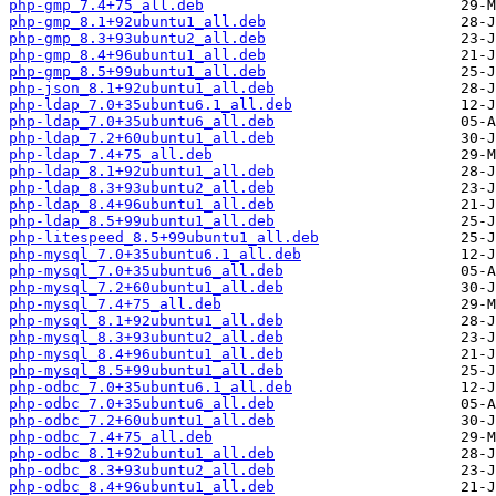
php-gmp_7.4+75_all.deb
php-gmp_8.1+92ubuntu1_all.deb
php-gmp_8.3+93ubuntu2_all.deb
php-gmp_8.4+96ubuntu1_all.deb
php-gmp_8.5+99ubuntu1_all.deb
php-json_8.1+92ubuntu1_all.deb
php-ldap_7.0+35ubuntu6.1_all.deb
php-ldap_7.0+35ubuntu6_all.deb
php-ldap_7.2+60ubuntu1_all.deb
php-ldap_7.4+75_all.deb
php-ldap_8.1+92ubuntu1_all.deb
php-ldap_8.3+93ubuntu2_all.deb
php-ldap_8.4+96ubuntu1_all.deb
php-ldap_8.5+99ubuntu1_all.deb
php-litespeed_8.5+99ubuntu1_all.deb
php-mysql_7.0+35ubuntu6.1_all.deb
php-mysql_7.0+35ubuntu6_all.deb
php-mysql_7.2+60ubuntu1_all.deb
php-mysql_7.4+75_all.deb
php-mysql_8.1+92ubuntu1_all.deb
php-mysql_8.3+93ubuntu2_all.deb
php-mysql_8.4+96ubuntu1_all.deb
php-mysql_8.5+99ubuntu1_all.deb
php-odbc_7.0+35ubuntu6.1_all.deb
php-odbc_7.0+35ubuntu6_all.deb
php-odbc_7.2+60ubuntu1_all.deb
php-odbc_7.4+75_all.deb
php-odbc_8.1+92ubuntu1_all.deb
php-odbc_8.3+93ubuntu2_all.deb
php-odbc_8.4+96ubuntu1_all.deb