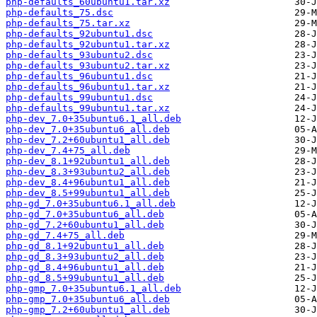
php-defaults_60ubuntu1.tar.xz
php-defaults_75.dsc
php-defaults_75.tar.xz
php-defaults_92ubuntu1.dsc
php-defaults_92ubuntu1.tar.xz
php-defaults_93ubuntu2.dsc
php-defaults_93ubuntu2.tar.xz
php-defaults_96ubuntu1.dsc
php-defaults_96ubuntu1.tar.xz
php-defaults_99ubuntu1.dsc
php-defaults_99ubuntu1.tar.xz
php-dev_7.0+35ubuntu6.1_all.deb
php-dev_7.0+35ubuntu6_all.deb
php-dev_7.2+60ubuntu1_all.deb
php-dev_7.4+75_all.deb
php-dev_8.1+92ubuntu1_all.deb
php-dev_8.3+93ubuntu2_all.deb
php-dev_8.4+96ubuntu1_all.deb
php-dev_8.5+99ubuntu1_all.deb
php-gd_7.0+35ubuntu6.1_all.deb
php-gd_7.0+35ubuntu6_all.deb
php-gd_7.2+60ubuntu1_all.deb
php-gd_7.4+75_all.deb
php-gd_8.1+92ubuntu1_all.deb
php-gd_8.3+93ubuntu2_all.deb
php-gd_8.4+96ubuntu1_all.deb
php-gd_8.5+99ubuntu1_all.deb
php-gmp_7.0+35ubuntu6.1_all.deb
php-gmp_7.0+35ubuntu6_all.deb
php-gmp_7.2+60ubuntu1_all.deb