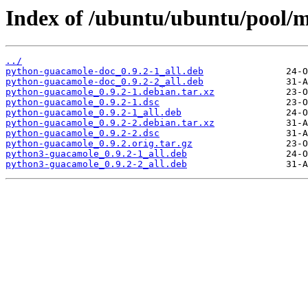
Index of /ubuntu/ubuntu/pool/
../
python-guacamole-doc_0.9.2-1_all.deb
python-guacamole-doc_0.9.2-2_all.deb
python-guacamole_0.9.2-1.debian.tar.xz
python-guacamole_0.9.2-1.dsc
python-guacamole_0.9.2-1_all.deb
python-guacamole_0.9.2-2.debian.tar.xz
python-guacamole_0.9.2-2.dsc
python-guacamole_0.9.2.orig.tar.gz
python3-guacamole_0.9.2-1_all.deb
python3-guacamole_0.9.2-2_all.deb